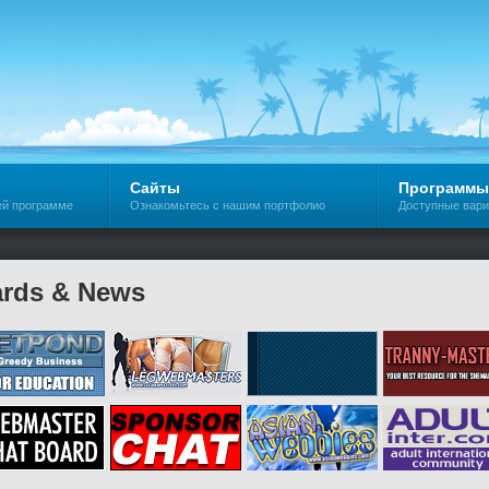
Сайты
Программы
ей программе
Ознакомьтесь с нашим портфолио
Доступные вар
rds & News