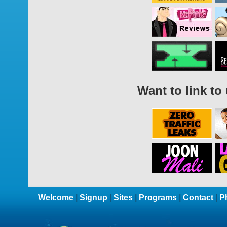
Want to link to
Welcome
|
Signup
|
Sites
|
Programs
|
Contact
|
P