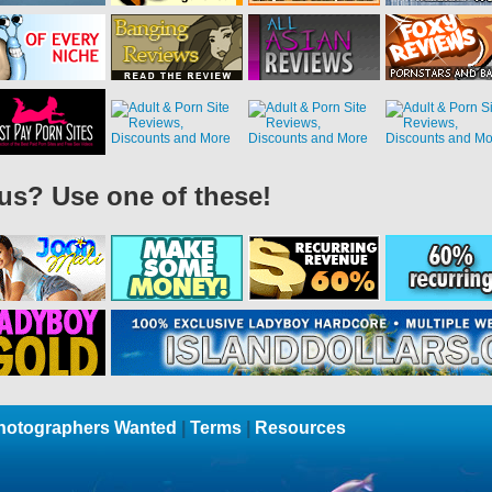
 us? Use one of these!
hotographers Wanted
|
Terms
|
Resources